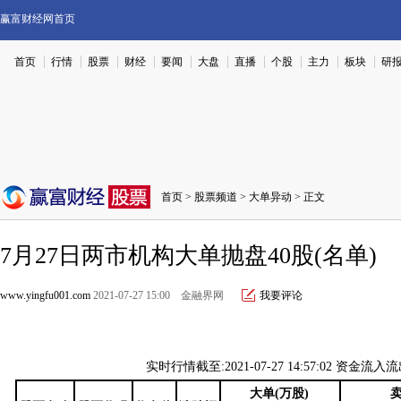
赢富财经网首页
首页
行情
股票
财经
要闻
大盘
直播
个股
主力
板块
研
首页
>
股票频道
>
大单异动
> 正文
7月27日两市机构大单抛盘40股(名单)
www.yingfu001.com
2021-07-27 15:00 金融界网
我要评论
实时行情截至:2021-07-27 14:57:02
资金流入流
大单(万股)