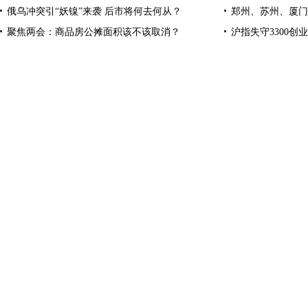
俄乌冲突引“妖镍”来袭 后市将何去何从？
郑州、苏州、厦门
聚焦两会：商品房公摊面积该不该取消？
沪指失守3300创