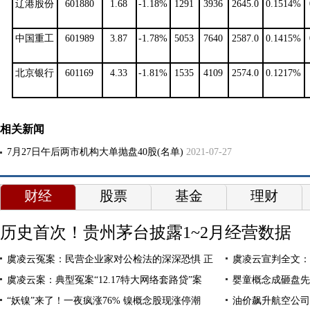
辽港股份
601880
1.68
-1.18%
1291
3936
2645.0
0.1514%
中国重工
601989
3.87
-1.78%
5053
7640
2587.0
0.1415%
北京银行
601169
4.33
-1.81%
1535
4109
2574.0
0.1217%
相关新闻
7月27日午后两市机构大单抛盘40股(名单)
2021-07-27
财经
股票
基金
理财
历史首次！贵州茅台披露1~2月经营数据
虞凌云冤案：民营企业家对公检法的深深恐惧 正
虞凌云宣判全文：
虞凌云案：典型冤案“12.17特大网络套路贷”案
婴童概念成砸盘先
“妖镍”来了！一夜疯涨76% 镍概念股现涨停潮
油价飙升航空公司